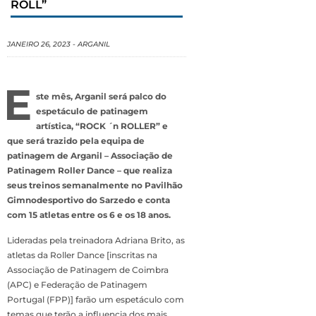
ROLL”
JANEIRO 26, 2023
-
ARGANIL
E
ste mês, Arganil será palco do
espetáculo de patinagem
artística, “ROCK ´n ROLLER” e
que será trazido pela equipa de
patinagem de Arganil – Associação de
Patinagem Roller Dance – que realiza
seus treinos semanalmente no Pavilhão
Gimnodesportivo do Sarzedo e conta
com 15 atletas entre os 6 e os 18 anos.
Lideradas pela treinadora Adriana Brito, as
atletas da Roller Dance [inscritas na
Associação de Patinagem de Coimbra
(APC) e Federação de Patinagem
Portugal (FPP)] farão um espetáculo com
temas que terão a influencia dos mais