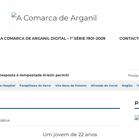
A COMARCA DE ARGANIL DIGITAL – 1ª SÉRIE 1901-2009
CONTACT
resposta à tempestade Kristin permitir a adj...
do Hospital
Pampilhosa da Serra
Vila Nova de Poiares
Miranda do Corvo
Região
V
P
TÁBUA
Um jovem de 22 anos