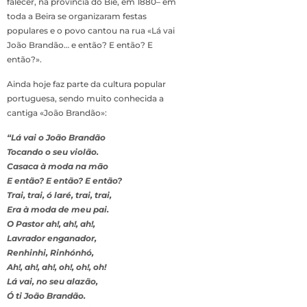
falecer, na província do Bié, em 1880– em
toda a Beira se organizaram festas
populares e o povo cantou na rua «Lá vai
João Brandão… e então? E então? E
então?».
Ainda hoje faz parte da cultura popular
portuguesa, sendo muito conhecida a
cantiga «João Brandão»:
“Lá vai o João Brandão
Tocando o seu violão.
Casaca à moda na mão
E então? E então? E então?
Trai, trai, ó laré, trai, trai,
Era à moda de meu pai.
O Pastor ah!, ah!, ah!,
Lavrador enganador,
Renhinhi, Rinhónhó,
Ah!, ah!, ah!, oh!, oh!, oh!
Lá vai, no seu alazão,
Ó ti João Brandão.