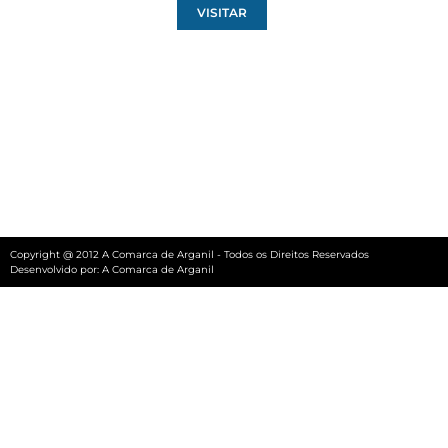
VISITAR
Copyright @ 2012 A Comarca de Arganil - Todos os Direitos Reservados
Desenvolvido por:
A Comarca de Arganil