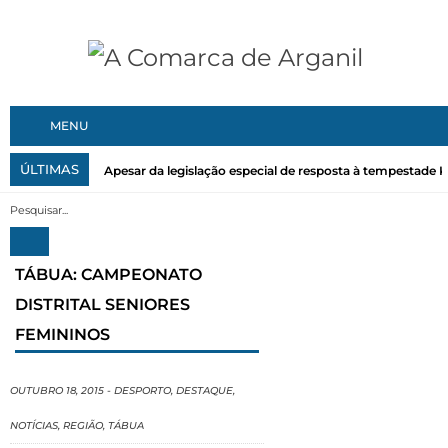
MENU
ÚLTIMAS
Apesar da legislação especial de resposta à tempestade Kri
TÁBUA: CAMPEONATO
DISTRITAL SENIORES
FEMININOS
OUTUBRO 18, 2015
-
DESPORTO
,
DESTAQUE
,
NOTÍCIAS
,
REGIÃO
,
TÁBUA