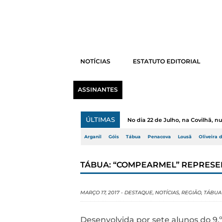
NOTÍCIAS
ESTATUTO EDITORIAL
ASSINANTES
ÚLTIMAS
No dia 22 de Julho, na Covilhã, 
Arganil
Góis
Tábua
Penacova
Lousã
Oliveira 
TÁBUA: “COMPEARMEL” REPRESE
MARÇO 17, 2017
-
DESTAQUE
,
NOTÍCIAS
,
REGIÃO
,
TÁBUA
Desenvolvida por sete alunos do 9