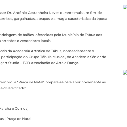
ssor Dr. António Castanheira Neves durante mais um fim-de-
risos, gargalhadas, abraços e a magia característica da época
odelagem de balões, oferecidas pelo Município de Tábua aos
s artesãos e vendedores locais.
ais da Academia Artística de Tábua, nomeadamente o
 participação do Grupo Tábula Musical, da Academia Sénior de
çart Studio – TGD Associação de Arte e Dança.
ezembro, a “Praça de Natal” prepara-se para abrir novamente as
 diversificado:
archa e Corrida)
s | Praça de Natal