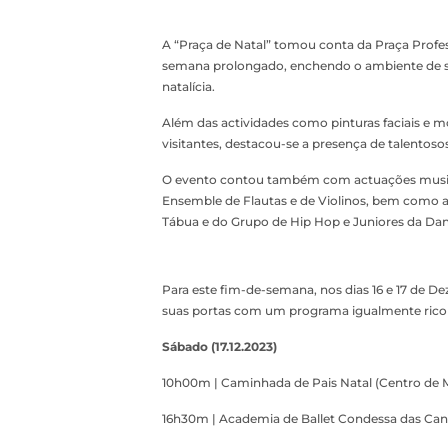
A “Praça de Natal” tomou conta da Praça Profe
semana prolongado, enchendo o ambiente de sor
natalícia.
Além das actividades como pinturas faciais e m
visitantes, destacou-se a presença de talentoso
O evento contou também com actuações music
Ensemble de Flautas e de Violinos, bem como a
Tábua e do Grupo de Hip Hop e Juniores da Dan
Para este fim-de-semana, nos dias 16 e 17 de D
suas portas com um programa igualmente rico e
Sábado (17.12.2023)
10h00m | Caminhada de Pais Natal (Centro de M
16h30m | Academia de Ballet Condessa das Cana