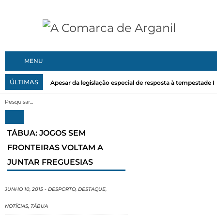
MENU
ÚLTIMAS
Apesar da legislação especial de resposta à tempestade Kri
TÁBUA: JOGOS SEM
FRONTEIRAS VOLTAM A
JUNTAR FREGUESIAS
JUNHO 10, 2015
-
DESPORTO
,
DESTAQUE
,
NOTÍCIAS
,
TÁBUA