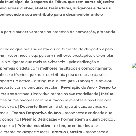
 Gala Municipal do Desporto de Tábua, que tem como objectivo
ssociações, clubes, atletas, treinadores, dirigentes e demais
conhecendo o seu contributo para o desenvolvimento e
o a participar activamente no processo de nomeação, propondo
ssociação que mais se destacou no fomento do desporto e pelo
Ano
– reconhece a equipa com melhores prestações e exemplar
ue o dirigente que mais se evidenciou pela dedicação e
 premeia o atleta com melhores resultados e comportamento
hece o técnico que mais contribuiu para o sucesso da sua
sporto Colectivo – distingue o jovem (até 21 anos) que revelou
desporto com o percurso escolar |
Revelação do Ano – Desporto
e mais se destacou individualmente na sua modalidade |
Mérito
gentes ou treinadores com resultados relevantes a nível nacional
nacionais |
Desporto Escolar
– distingue atletas, equipas ou
ncia |
Evento Desportivo do Ano
– reconhece a entidade que
o concelho |
Prémio Dedicação
– homenagem a quem dedicou
desporto |
Prémio Incentivo
– distingue entidades que
scimento do desporto local |
Prémio Carreira
– reconhece o