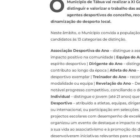
O
Município de Tábua vai realizar a XI
distinguir e valorizar o trabalho das a
agentes desportivos do concelho, re
dinamização do desporto local.
Neste âmbito, o Município convida a populaçã
candidatos às 13 categorias de distinção.
Associação Desportiva do Ano
– distingue a a
impacto positivo na comunidade |
Equipa do 
espírito desportivo |
Dirigente do Ano
– disting
contributo ao longo da época |
Atleta do Ano
–
desportivo exemplar |
Treinador do Ano
– recon
modalidade ou equipa |
Revelação do Ano
– De
notável progresso competitivo, conciliando o 
Individual
– distingue o jovem (até 21 anos) qu
Desportivo
– atribuído a atletas, equipas, diri
ou internacional, ou participação em selecções 
projectos escolares com desempenho de excelê
organizou um evento de destaque e impacto n
a sua vida ao associativismo e à promoção do 
desenvolveram iniciativas relevantes para o cre