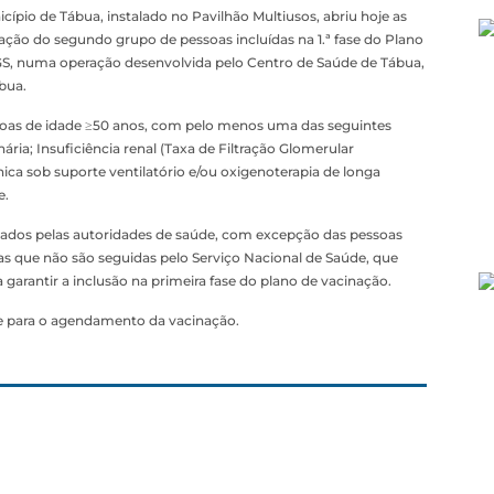
pio de Tábua, instalado no Pavilhão Multiusos, abriu hoje as
nação do segundo grupo de pessoas incluídas na 1.ª fase do Plano
GS, numa operação desenvolvida pelo Centro de Saúde de Tábua,
bua.
ssoas de idade ≥50 anos, com pelo menos uma das seguintes
ária; Insuficiência renal (Taxa de Filtração Glomerular
ica sob suporte ventilatório e/ou oxigenoterapia de longa
e.
ctados pelas autoridades de saúde, com excepção das pessoas
as que não são seguidas pelo Serviço Nacional de Saúde, que
 garantir a inclusão na primeira fase do plano de vacinação.
de para o agendamento da vacinação.