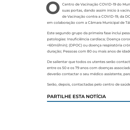
O
Centro de Vacinação COVID-19 do Municí
suas portas, dando assim início à vaci
de Vacinação contra a COVID-19, da D
em colaboração com a Câmara Municipal de Tá
Este segundo grupo da primeira fase inclui pe
patologias: Insuficiência cardíaca; Doença coron
<60ml/min); (DPOC) ou doença respiratória crón
duração; Pessoas com 80 ou mais anos de idad
De salientar que todos os utentes serão conta
entre os 50 e os 79 anos com doenças associad
deverão contactar o seu médico assistente, para
Serão, depois, contactadas pelo centro de saú
PARTILHE ESTA NOTÍCIA