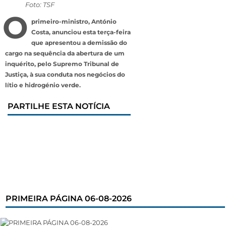
Foto: TSF
O
primeiro-ministro, António
Costa, anunciou esta terça-feira
que apresentou a demissão do
cargo na sequência da abertura de um
inquérito, pelo Supremo Tribunal de
Justiça, à sua conduta nos negócios do
lítio e hidrogénio verde.
PARTILHE ESTA NOTÍCIA
PRIMEIRA PÁGINA 06-08-2026