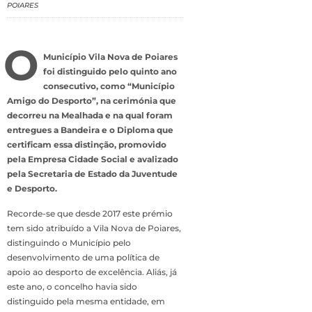
POIARES
O
Município Vila Nova de Poiares
foi distinguido pelo quinto ano
consecutivo, como “Município
Amigo do Desporto”, na cerimónia que
decorreu na Mealhada e na qual foram
entregues a Bandeira e o Diploma que
certificam essa distinção, promovido
pela Empresa Cidade Social e avalizado
pela Secretaria de Estado da Juventude
e Desporto.
Recorde-se que desde 2017 este prémio
tem sido atribuído a Vila Nova de Poiares,
distinguindo o Município pelo
desenvolvimento de uma política de
apoio ao desporto de excelência. Aliás, já
este ano, o concelho havia sido
distinguido pela mesma entidade, em