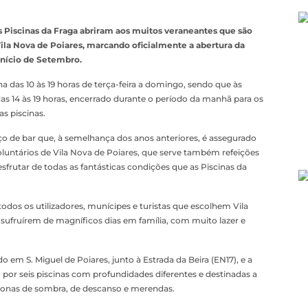
as Piscinas da Fraga abriram aos muitos veraneantes que são
la Nova de Poiares, marcando oficialmente a abertura da
início de Setembro.
 das 10 às 19 horas de terça-feira a domingo, sendo que às
as 14 às 19 horas, encerrado durante o período da manhã para os
s piscinas.
o de bar que, à semelhança dos anos anteriores, é assegurado
untários de Vila Nova de Poiares, que serve também refeições
sfrutar de todas as fantásticas condições que as Piscinas da
todos os utilizadores, munícipes e turistas que escolhem Vila
usufruírem de magníficos dias em família, com muito lazer e
 em S. Miguel de Poiares, junto à Estrada da Beira (EN17), e a
por seis piscinas com profundidades diferentes e destinadas a
 zonas de sombra, de descanso e merendas.