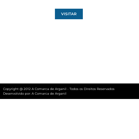
VISITAR
Copyright @ 2012 A Comarca de Arganil - Todos os Direitos Reservados
Desenvolvido por:
A Comarca de Arganil