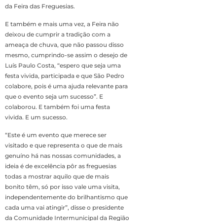
da Feira das Freguesias.
E também e mais uma vez, a Feira não
deixou de cumprir a tradição com a
ameaça de chuva, que não passou disso
mesmo, cumprindo-se assim o de­sejo de
Luís Paulo Costa, “espero que seja uma
fes­ta vivida, participada e que São Pedro
colabore, pois é uma ajuda relevan­te para
que o evento seja um sucesso”. E
colaborou. E também foi uma festa
vivida. E um sucesso.
“Este é um evento que merece ser
visitado e que representa o que de mais
genuíno há nas nossas comunidades, a
ideia é de excelência pôr as fre­guesias
todas a mostrar aquilo que de mais
bonito têm, só por isso vale uma visita,
independentemen­te do brilhantismo que
cada uma vai atingir”, disse o presidente
da Co­munidade Intermunicipal da Região