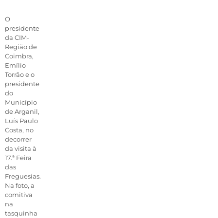
O
presidente
da CIM-
Região de
Coimbra,
Emílio
Torrão e o
presidente
do
Município
de Arganil,
Luís Paulo
Costa, no
decorrer
da visita à
17.ª Feira
das
Freguesias.
Na foto, a
comitiva
na
tasquinha