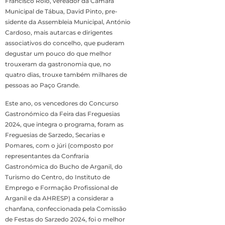
Francisco Rolo, vereador da Câmara
Municipal de Tábua, David Pinto, pre­
sidente da Assembleia Municipal, António
Car­doso, mais autarcas e dirigentes
associativos do concelho, que puderam
degustar um pouco do que melhor
trouxeram da gas­tronomia que, no
quatro dias, trouxe também mil­hares de
pessoas ao Paço Grande.
Este ano, os vence­dores do Concurso
Gas­tronómico da Feira das Freguesias
2024, que in­tegra o programa, foram as
Freguesias de Sarze­do, Secarias e
Pomares, com o júri (composto por
representantes da Confra­ria
Gastronómica do Buc­ho de Arganil, do
Turismo do Centro, do Instituto de
Emprego e Formação Profissional de
Arganil e da AHRESP) a conside­rar a
chanfana, confecci­onada pela Comissão
de Festas do Sarzedo 2024, foi o melhor