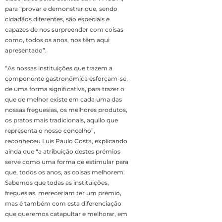
para “provar e demonstrar que, sendo
cidadãos diferentes, são especiais e
capazes de nos surpreender com coisas
como, todos os anos, nos têm aqui
apresentado”.
“As nossas instituições que trazem a
compo­nente gastronómica es­forçam-se,
de uma forma significativa, para trazer o
que de melhor existe em cada uma das
nossas freguesias, os melhores produtos,
os pratos mais tradicionais, aquilo que
representa o nosso con­celho”,
reconheceu Luís Paulo Costa, explicando
ainda que “a atribuição destes prémios
serve como uma forma de esti­mular para
que, todos os anos, as coisas melhorem.
Sabemos que todas as in­stituições,
freguesias, me­receriam ter um prémio,
mas é também com esta diferenciação
que quere­mos catapultar e melho­rar, em