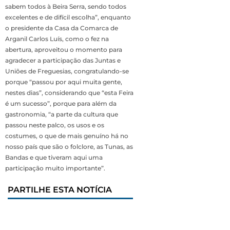
sabem to­dos à Beira Serra, sendo todos
excelentes e de di­fícil escolha”, enquanto
o presidente da Casa da Comarca de
Arganil Car­los Luís, como o fez na
abertura, aproveitou o momento para
agradecer a participação das Juntas e
Uniões de Freguesias, congratulando-se
porque “passou por aqui muita gente,
nestes dias”, con­siderando que “esta Fei­ra
é um sucesso”, porque para além da
gastrono­mia, “a parte da cultura que
passou neste palco, os usos e os
costumes, o que de mais genuíno há no
nosso país que são o folclore, as Tunas, as
Ban­das e que tiveram aqui uma
participação muito importante”.
PARTILHE ESTA NOTÍCIA