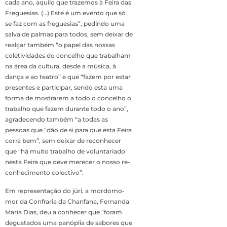
cada ano, aquilo que trazemos à Feira das
Freguesias. (…) Este é um evento que só
se faz com as freguesias”, pedindo uma
salva de palmas para todos, sem deixar de
rea­lçar também “o papel das nossas
coletividades do concelho que trabalham
na área da cultura, desde a música, à
dança e ao tea­tro” e que “fazem por es­tar
presentes e participar, sendo esta uma
forma de mostrarem a todo o con­celho o
trabalho que fa­zem durante todo o ano”,
agradecendo também “a todas as
pessoas que “dão de si para que esta Feira
corra bem”, sem deixar de reconhecer
que “há muito trabalho de volun­tariado
nesta Feira que deve merecer o nosso re­
conhecimento colectivo”.
Em representação do júri, a mordomo-
mor da Confraria da Chanfana, Fernanda
Maria Dias, deu a conhecer que “foram
degustados uma panóplia de sabores que