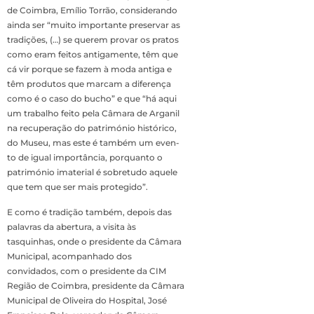
de Coimbra, Emílio Torrão, conside­rando
ainda ser “muito importante preservar as
tradições, (…) se querem provar os pratos
como eram feitos antigamen­te, têm que
cá vir porque se fazem à moda antiga e
têm produtos que marcam a diferença
como é o caso do bucho” e que “há aqui
um trabalho feito pela Câmara de Arganil
na re­cuperação do património histórico,
do Museu, mas este é também um even­
to de igual importância, porquanto o
património imaterial é sobretudo aquele
que tem que ser mais protegido”.
E como é tradição tam­bém, depois das
palavras da abertura, a visita às
tasquinhas, onde o presi­dente da Câmara
Muni­cipal, acompanhado dos
convidados, com o pre­sidente da CIM
Região de Coimbra, presidente da Câmara
Municipal de Oliveira do Hospital, José