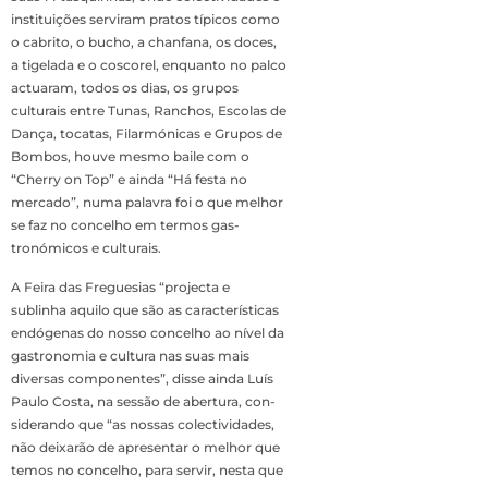
in­stituições serviram pratos típicos como
o cabrito, o bucho, a chanfana, os do­ces,
a tigelada e o cosco­rel, enquanto no palco
actuaram, todos os dias, os grupos
culturais entre Tunas, Ranchos, Escolas de
Dança, tocatas, Fi­larmónicas e Grupos de
Bombos, houve mesmo baile com o
“Cherry on Top” e ainda “Há festa no
mercado”, numa palavra foi o que melhor
se faz no concelho em termos gas­
tronómicos e culturais.
A Feira das Fregue­sias “projecta e
sublinha aquilo que são as carac­terísticas
endógenas do nosso concelho ao nível da
gastronomia e cultura nas suas mais
diversas componentes”, disse ain­da Luís
Paulo Costa, na sessão de abertura, con­
siderando que “as nossas colectividades,
não dei­xarão de apresentar o me­lhor que
temos no concel­ho, para servir, nesta que