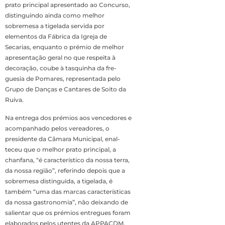
prato princi­pal apresentado ao Con­curso,
distinguindo ainda como melhor
sobremesa a tigelada servida por
elementos da Fábrica da Igreja de
Secarias, enqu­anto o prémio de melhor
apresentação geral no que respeita à
decoração, coube à tasquinha da fre­
guesia de Pomares, re­presentada pelo
Grupo de Danças e Cantares de Soito da
Ruiva.
Na entrega dos pré­mios aos vencedores e
acompanhado pelos ve­readores, o
presidente da Câmara Municipal, enal­
teceu que o melhor prato principal, a
chanfana, “é característico da nossa terra,
da nossa região”, referindo depois que a
sobremesa distinguida, a tigelada, é
também “uma das marcas característi­cas
da nossa gastrono­mia”, não deixando de
salientar que os prémios entregues foram
elabo­rados pelos utentes da APPACDM,