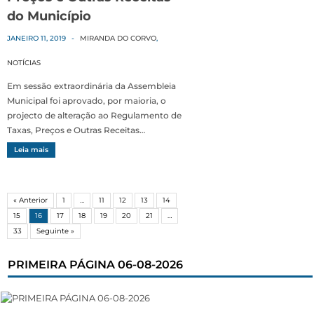
do Município
JANEIRO 11, 2019
-
MIRANDA DO CORVO
,
NOTÍCIAS
Em sessão extraordinária da Assembleia
Municipal foi aprovado, por maioria, o
projecto de alteração ao Regulamento de
Taxas, Preços e Outras Receitas…
Leia mais
« Anterior
1
…
11
12
13
14
15
16
17
18
19
20
21
…
33
Seguinte »
PRIMEIRA PÁGINA 06-08-2026