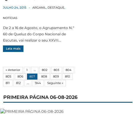
JULHO 24, 2015
-
ARGANIL
,
DESTAQUE
,
NOTÍCIAS
De 2 a 16 de Agosto, o Agrupamento N.º
60 de Queluz do Corpo Nacional de
Escutas, vai realizar o seu XXVII…
Leia mais
« Anterior
1
…
802
803
804
805
806
807
808
809
810
811
812
…
944
Seguinte »
PRIMEIRA PÁGINA 06-08-2026