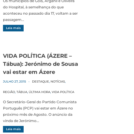
Os municípios de Góis, Arganil e Oliveira
do Hospital, à semelhança do que
aconteceu no passado dia 17, voltam a ser
passagem…
Leia mais
VIDA POLÍTICA (ÁZERE –
Tábua): Jerónimo de Sousa
vai estar em Ázere
JULHO 27, 2015
-
DESTAQUE
,
NOTÍCIAS
,
REGIÃO
,
TÁBUA
,
ÚLTIMA HORA
,
VIDA POLÍTICA
O Secretário-Geral do Partido Comunista
Português (PCP) vai estar em Ázere no
próximo mês de Agosto. O anúncio da
vinda de Jerónimo…
Leia mais