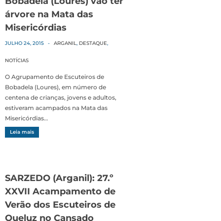
Bobadela (Loures) vão ter
árvore na Mata das
Misericórdias
JULHO 24, 2015
-
ARGANIL
,
DESTAQUE
,
NOTÍCIAS
O Agrupamento de Escuteiros de
Bobadela (Loures), em número de
centena de crianças, jovens e adultos,
estiveram acampados na Mata das
Misericórdias…
Leia mais
SARZEDO (Arganil): 27.º
XXVII Acampamento de
Verão dos Escuteiros de
Queluz no Cansado