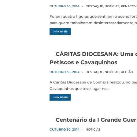
OUTUBRO 30, 2014
-
DESTAQUE
,
NOTÍCIAS
,
PENACOV
Foram quatro figuras que sentiram o aceno fo
para quem trabalharam desinteressadamente, 
Leia mais
CÁRITAS DIOCESANA: Uma ce
Petiscos e Cavaquinhos
OUTUBRO 30, 2014
-
DESTAQUE
,
NOTÍCIAS
,
REGIÃO
A Cáritas Diocesana de Coimbra realizou, no p
Cavaquinhos que teve lugar no…
Leia mais
Centenário da I Grande Guer
OUTUBRO 30, 2014
-
NOTÍCIAS