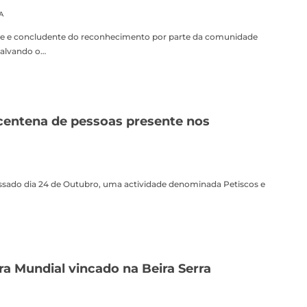
A
rte e concludente do reconhecimento por parte da comunidade
salvando o…
ntena de pessoas presente nos
assado dia 24 de Outubro, uma actividade denominada Petiscos e
ra Mundial vincado na Beira Serra