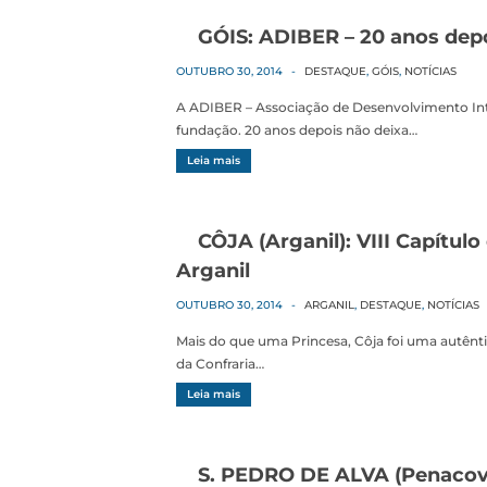
GÓIS: ADIBER – 20 anos dep
OUTUBRO 30, 2014
-
DESTAQUE
,
GÓIS
,
NOTÍCIAS
A ADIBER – Associação de Desenvolvimento Inte
fundação. 20 anos depois não deixa…
Leia mais
CÔJA (Arganil): VIII Capítu
Arganil
OUTUBRO 30, 2014
-
ARGANIL
,
DESTAQUE
,
NOTÍCIAS
Mais do que uma Princesa, Côja foi uma autêntic
da Confraria…
Leia mais
S. PEDRO DE ALVA (Penacov