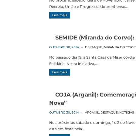
No próximo sábado, dia 8 de Novembro, vai se
Recreio, União e Progresso Mouronhense…
Leia mais
SEMIDE (Miranda do Corvo): 
OUTUBRO 30, 2014
-
DESTAQUE
,
MIRANDA DO CORV
No passado dia 19, a Santa Casa da Misericórdia
Solidária. Nesta iniciativa,…
Leia mais
COJA (Arganil): Comemoraçõ
Nova”
OUTUBRO 30, 2014
-
ARGANIL
,
DESTAQUE
,
NOTÍCIAS
Nos próximos sábado e domingo, 1 e 2 de Nove
está em festa pela…