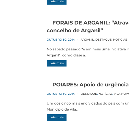
Leia mais
FORAIS DE ARGANIL: “Atravé
concelho de Arganil”
OUTUBRO 30, 2014
-
ARGANIL
,
DESTAQUE
,
NOTÍCIAS
No sábado passado “e em mais uma iniciativa 
Arganil”, como disse a…
Leia mais
POIARES: Apoio de urgência
OUTUBRO 30, 2014
-
DESTAQUE
,
NOTÍCIAS
,
VILA NOV
Um dos cinco mais endividados do país com um
Município de Vila…
Leia mais