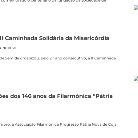
r comemorado o centenário da fundação da Sociedade de
II Caminhada Solidária da Misericórdia
O
,
NOTÍCIAS
 de Semide organizou, pelo 2.º ano consecutivo, a II Caminhada
es dos 146 anos da Filarmónica “Pátria
mbro, a Associação Filarmónica Progresso Pátria Nova de Coja