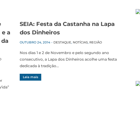
e
SEIA: Festa da Castanha na Lapa
 e a
dos Dinheiros
 da
OUTUBRO 24, 2014
-
DESTAQUE
,
NOTÍCIAS
,
REGIÃO
Nos dias 1 e 2 de Novembro e pelo segundo ano
consecutivo, a Lapa dos Dinheiros acolhe uma festa
O
dedicada à tradição…
Leia mais
er
Vida”