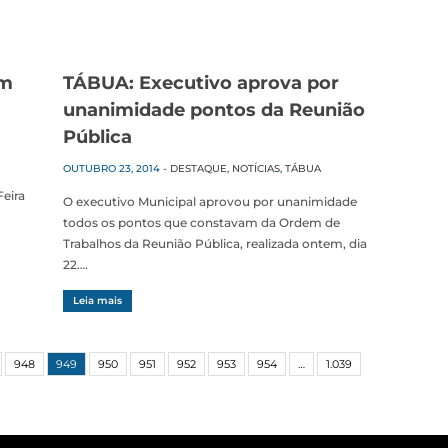
om
TÁBUA: Executivo aprova por
unanimidade pontos da Reunião
Pública
OUTUBRO 23, 2014
-
DESTAQUE
,
NOTÍCIAS
,
TÁBUA
Feira
O executivo Municipal aprovou por unanimidade
todos os pontos que constavam da Ordem de
Trabalhos da Reunião Pública, realizada ontem, dia
22….
Leia mais
948
949
950
951
952
953
954
…
1.039