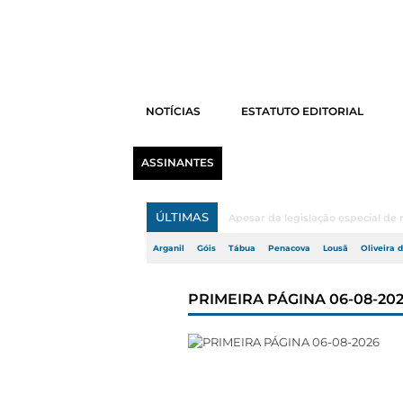
NOTÍCIAS
ESTATUTO EDITORIAL
ASSINANTES
ÚLTIMAS
O Município de Vila Nova de Poi
Arganil
Góis
Tábua
Penacova
Lousã
Oliveira 
PRIMEIRA PÁGINA 06-08-20