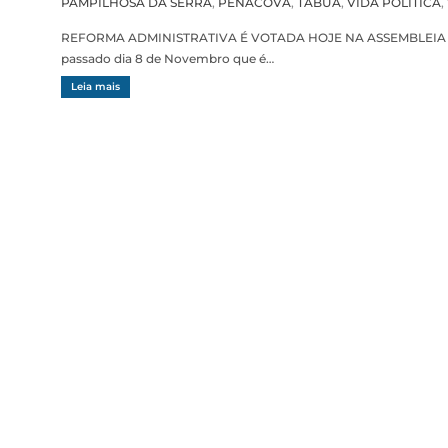
PAMPILHOSA DA SERRA
,
PENACOVA
,
TÁBUA
,
VIDA POLÍTICA
,
REFORMA ADMINISTRATIVA É VOTADA HOJE NA ASSEMBLEIA DA
passado dia 8 de Novembro que é…
Leia mais