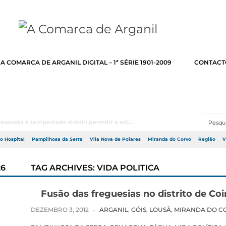
A COMARCA DE ARGANIL DIGITAL – 1ª SÉRIE 1901-2009
CONTACT
ares reforçou recentemente o seu parque de máq...
do Hospital
Pampilhosa da Serra
Vila Nova de Poiares
Miranda do Corvo
Região
V
26
TAG ARCHIVES:
VIDA POLITICA
Fusão das freguesias no distrito de Co
DEZEMBRO 3, 2012
-
ARGANIL
,
GÓIS
,
LOUSÃ
,
MIRANDA DO C