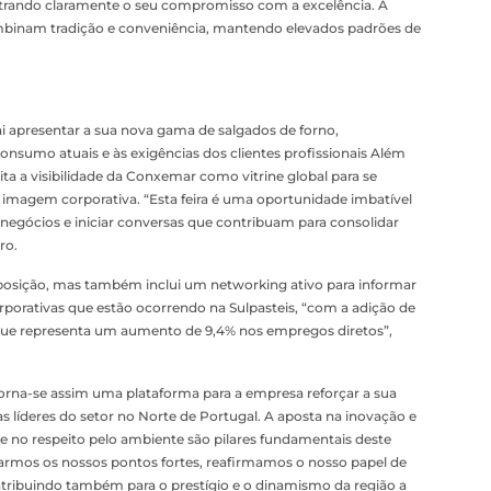
nstrando claramente o seu compromisso com a excelência. A
ombinam tradição e conveniência, mantendo elevados padrões de
i apresentar a sua nova gama de salgados de forno,
onsumo atuais e às exigências dos clientes profissionais Além
ta a visibilidade da Conxemar como vitrine global para se
 imagem corporativa. “Esta feira é uma oportunidade imbatível
 negócios e iniciar conversas que contribuam para consolidar
ro.
exposição, mas também inclui um networking ativo para informar
porativas que estão ocorrendo na Sulpasteis, “com a adição de
 que representa um aumento de 9,4% nos empregos diretos”,
torna-se assim uma plataforma para a empresa reforçar a sua
s líderes do setor no Norte de Portugal. A aposta na inovação e
 e no respeito pelo ambiente são pilares fundamentais deste
armos os nossos pontos fortes, reafirmamos o nosso papel de
ontribuindo também para o prestígio e o dinamismo da região a