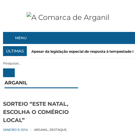
MENU
ÚLTIMAS
Apesar da legislação especial de resposta à tempestade Kri
ARGANIL
SORTEIO “ESTE NATAL,
ESCOLHA O COMÉRCIO
LOCAL”
JANEIRO 9, 2014
-
ARGANIL
,
DESTAQUE
,