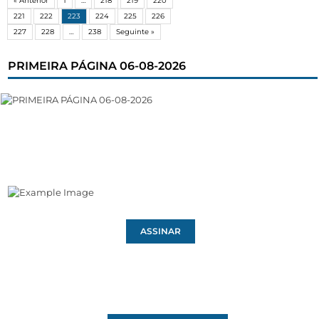
« Anterior
1
…
218
219
220
221
222
223
224
225
226
227
228
…
238
Seguinte »
PRIMEIRA PÁGINA 06-08-2026
ASSINAR