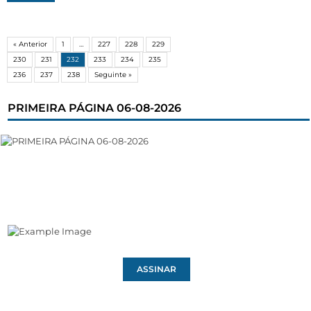
« Anterior
1
…
227
228
229
230
231
232
233
234
235
236
237
238
Seguinte »
PRIMEIRA PÁGINA 06-08-2026
ASSINAR