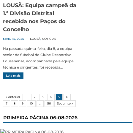
LOUSÃ: Equipa campeã da
1.ª Divisão Distrital
recebida nos Paços do
Concelho
MAIO 15, 2025
-
LOUSÃ
,
NOTÍCIAS
Na passada quinta-feira, dia 8, a equipa
senior de fubebol do Clube Desportivo
Lousanense, acompanhada pela equipa
técnica e dirigentes, foi recebida…
Leia mais
« Anterior
1
2
3
4
5
6
7
8
9
10
…
56
Seguinte »
PRIMEIRA PÁGINA 06-08-2026