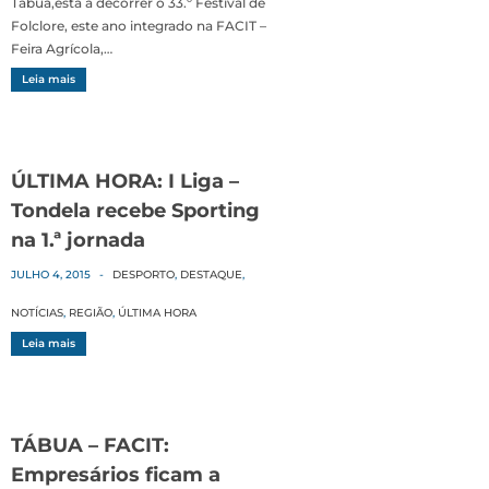
Tábua,está a decorrer o 33.º Festival de
Folclore, este ano integrado na FACIT –
Feira Agrícola,…
Leia mais
ÚLTIMA HORA: I Liga –
Tondela recebe Sporting
na 1.ª jornada
JULHO 4, 2015
-
DESPORTO
,
DESTAQUE
,
NOTÍCIAS
,
REGIÃO
,
ÚLTIMA HORA
Leia mais
TÁBUA – FACIT:
Empresários ficam a