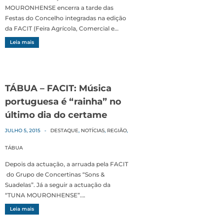
MOURONHENSE encerra a tarde das
Festas do Concelho integradas na edição
da FACIT (Feira Agrícola, Comercial e…
Leia mais
TÁBUA – FACIT: Música
portuguesa é “rainha” no
último dia do certame
JULHO 5, 2015
-
DESTAQUE
,
NOTÍCIAS
,
REGIÃO
,
TÁBUA
Depois da actuação, a arruada pela FACIT
do Grupo de Concertinas “Sons &
Suadelas”. Já a seguir a actuação da
“TUNA MOURONHENSE”….
Leia mais