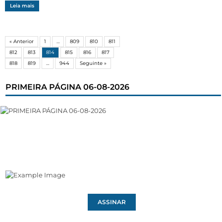
Leia mais
« Anterior
1
…
809
810
811
812
813
814
815
816
817
818
819
…
944
Seguinte »
PRIMEIRA PÁGINA 06-08-2026
ASSINAR