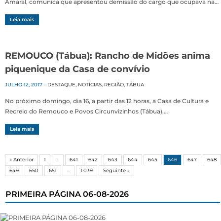
Amaral, comunica que apresentou demissão do cargo que ocupava na…
Leia mais
REMOUCO (Tábua): Rancho de Midões anima
piquenique da Casa de convívio
JULHO 12, 2017
-
DESTAQUE
,
NOTÍCIAS
,
REGIÃO
,
TÁBUA
No próximo domingo, dia 16, a partir das 12 horas, a Casa de Cultura e
Recreio do Remouco e Povos Circunvizinhos (Tábua),…
Leia mais
« Anterior
1
…
641
642
643
644
645
646
647
648
649
650
651
…
1.039
Seguinte »
PRIMEIRA PÁGINA 06-08-2026