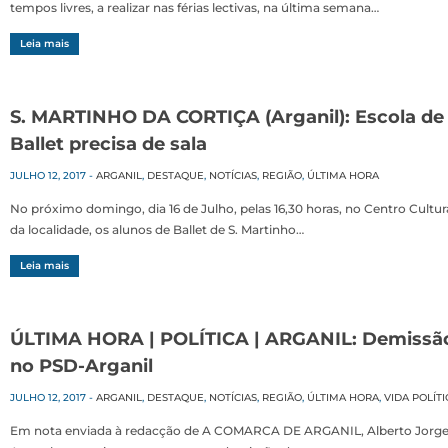
tempos livres, a realizar nas férias lectivas, na última semana…
Leia mais
S. MARTINHO DA CORTIÇA (Arganil): Escola de
Ballet precisa de sala
JULHO 12, 2017
-
ARGANIL
,
DESTAQUE
,
NOTÍCIAS
,
REGIÃO
,
ÚLTIMA HORA
No próximo domingo, dia 16 de Julho, pelas 16,30 horas, no Centro Cultur
da localidade, os alunos de Ballet de S. Martinho…
Leia mais
ÚLTIMA HORA | POLÍTICA | ARGANIL: Demissã
no PSD-Arganil
JULHO 12, 2017
-
ARGANIL
,
DESTAQUE
,
NOTÍCIAS
,
REGIÃO
,
ÚLTIMA HORA
,
VIDA POLÍTI
Em nota enviada à redacção de A COMARCA DE ARGANIL, Alberto Jorg