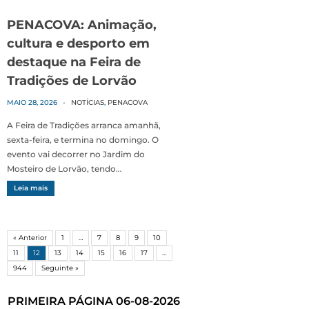
PENACOVA: Animação,
cultura e desporto em
destaque na Feira de
Tradições de Lorvão
MAIO 28, 2026
-
NOTÍCIAS
,
PENACOVA
A Feira de Tradições arranca amanhã,
sexta-feira, e termina no domingo. O
evento vai decorrer no Jardim do
Mosteiro de Lorvão, tendo…
Leia mais
« Anterior
1
…
7
8
9
10
11
12
13
14
15
16
17
…
944
Seguinte »
PRIMEIRA PÁGINA 06-08-2026