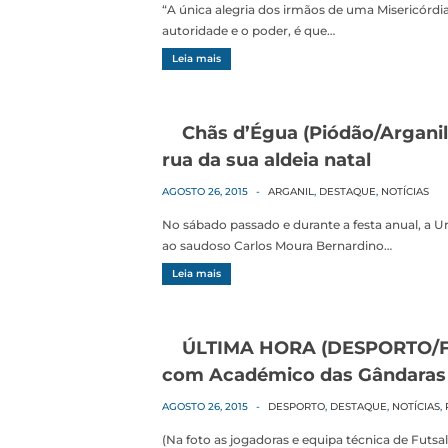
“A única alegria dos irmãos de uma Misericórd
autoridade e o poder, é que…
Leia mais
Chãs d’Égua (Piódão/Argani
rua da sua aldeia natal
AGOSTO 26, 2015
-
ARGANIL
,
DESTAQUE
,
NOTÍCIAS
No sábado passado e durante a festa anual, a
ao saudoso Carlos Moura Bernardino…
Leia mais
ÚLTIMA HORA (DESPORTO/F
com Académico das Gândaras
AGOSTO 26, 2015
-
DESPORTO
,
DESTAQUE
,
NOTÍCIAS
,
(Na foto as jogadoras e equipa técnica de Futs