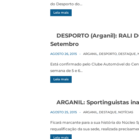
do Desporto do…
Leia mais
DESPORTO (Arganil): RALI D
Setembro
AGOSTO 26, 2015
-
ARGANIL
,
DESPORTO
,
DESTAQUE
,
Está confirmado pelo Clube Automóvel do Centr
semana de 5 e 6…
Leia mais
ARGANIL: Sportinguistas in
AGOSTO 25, 2015
-
ARGANIL
,
DESTAQUE
,
NOTÍCIAS
Ficará marcante para a sua história do Núcleo 
requalificação da sua sede, realizada precisam
Leia mais