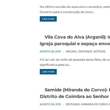
Na última reunião do executivo camarário, es
Governo para a construção do novo…
Leia mais
Vila Cova do Alva (Arganil):
igreja paroquial e espaço env
AGOSTO 26, 2015
-
ARGANIL
,
DESTAQUE
,
NOTÍCIAS
Foi ao cair da noite da passada sexta-feira, d
significativa para os…
Leia mais
Semide (Miranda do Corvo): 
Distrito de Coimbra ao Senhor
AGOSTO 26, 2015
-
DESTAQUE
,
MIRANDA DO CORVO
,