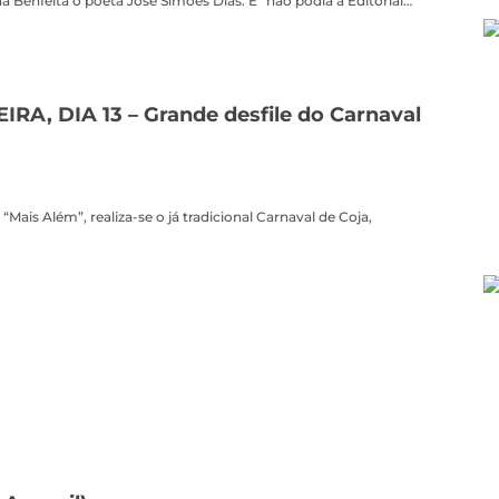
na Benfeita o poeta José Simões Dias. E “não podia a Editorial…
IRA, DIA 13 – Grande desfile do Carnaval
“Mais Além”, realiza-se o já tradicional Carnaval de Coja,