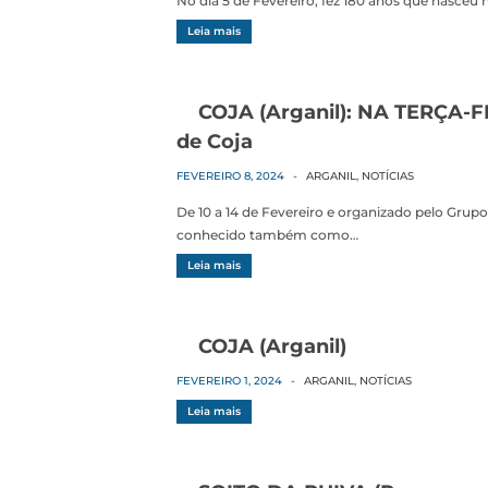
No dia 5 de Fevereiro, fez 180 anos que nasceu 
Leia mais
COJA (Arganil): NA TERÇA-FE
de Coja
FEVEREIRO 8, 2024
-
ARGANIL
,
NOTÍCIAS
De 10 a 14 de Fevereiro e organizado pelo Grupo 
conhecido também como…
Leia mais
COJA (Arganil)
FEVEREIRO 1, 2024
-
ARGANIL
,
NOTÍCIAS
Leia mais