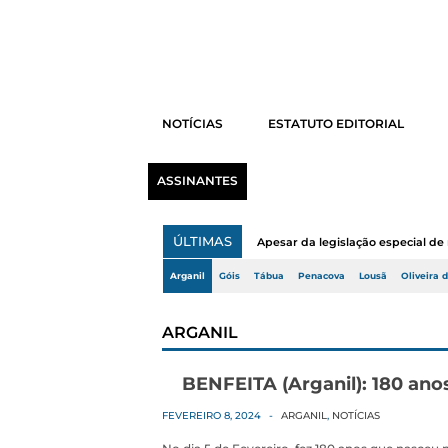
NOTÍCIAS
ESTATUTO EDITORIAL
ASSINANTES
ÚLTIMAS
Apesar da legislação especial de 
Arganil
Góis
Tábua
Penacova
Lousã
Oliveira 
ARGANIL
BENFEITA (Arganil): 180 an
FEVEREIRO 8, 2024
-
ARGANIL
,
NOTÍCIAS