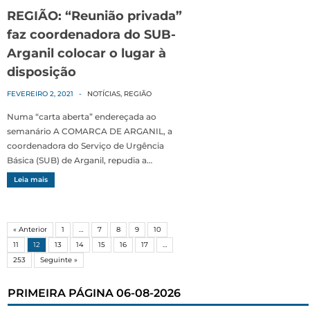
REGIÃO: “Reunião privada”
faz coordenadora do SUB-
Arganil colocar o lugar à
disposição
FEVEREIRO 2, 2021
-
NOTÍCIAS
,
REGIÃO
Numa “carta aberta” endereçada ao
semanário A COMARCA DE ARGANIL, a
coordenadora do Serviço de Urgência
Básica (SUB) de Arganil, repudia a…
Leia mais
« Anterior
1
…
7
8
9
10
11
12
13
14
15
16
17
…
253
Seguinte »
PRIMEIRA PÁGINA 06-08-2026